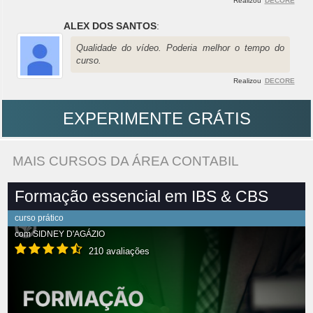
Realizou
DECORE
ALEX DOS SANTOS
:
Qualidade do vídeo. Poderia melhor o tempo do
curso.
Realizou
DECORE
EXPERIMENTE GRÁTIS
MAIS CURSOS DA ÁREA CONTABIL
Formação essencial em IBS & CBS
curso prático
com
SIDNEY D'AGÁZIO
210 avaliações