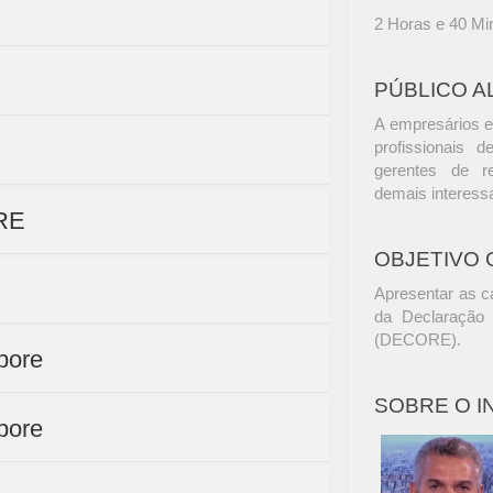
2 Horas e 40 Mi
PÚBLICO A
A empresários e
profissionais d
gerentes de r
demais interess
ORE
OBJETIVO 
Apresentar as c
da Declaração
(DECORE).
bore
SOBRE O 
bore