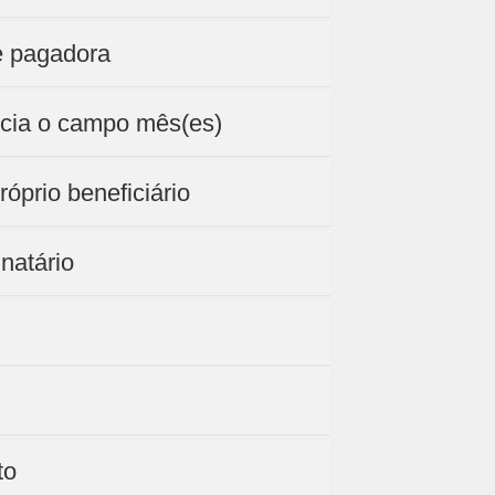
e pagadora
ncia o campo mês(es)
óprio beneficiário
natário
to