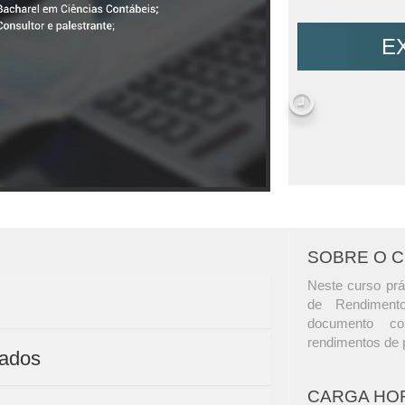
E
SOBRE O 
Neste curso prá
de Rendiment
documento co
rendimentos de 
dados
CARGA HO