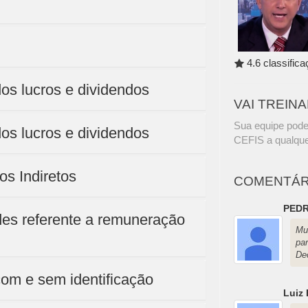
4.6 classific
os lucros e dividendos
VAI TREIN
Sua equipe pode
os lucros e dividendos
CEFIS a qualque
os Indiretos
COMENTÁR
PEDR
es referente a remuneração
Mu
pa
De
com e sem identificação
Luiz