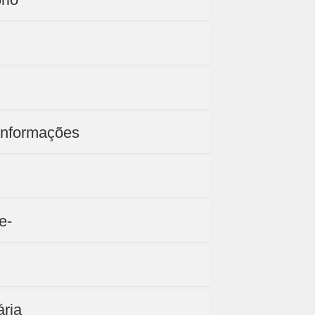
informações
e-
ária