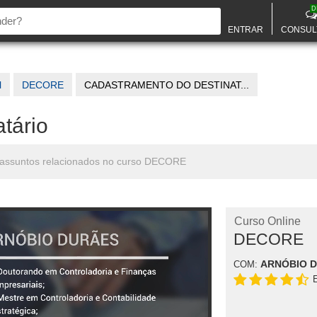
D
ENTRAR
CONSUL
l
DECORE
CADASTRAMENTO DO DESTINAT...
tário
s assuntos relacionados no curso DECORE
Curso Online
DECORE
ARNÓBIO 
COM: