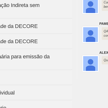
Cu
ção Indireta sem
be
PAME
idade da DECORE
QA
co
idade da DECORE
ALEX
ária para emissão da
Qu
ividual
rio