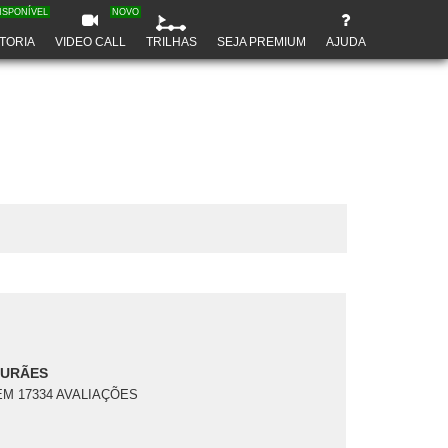
ISPONÍVEL
NOVO
TORIA
VIDEO CALL
TRILHAS
SEJA PREMIUM
AJUDA
DURÃES
EM 17334 AVALIAÇÕES