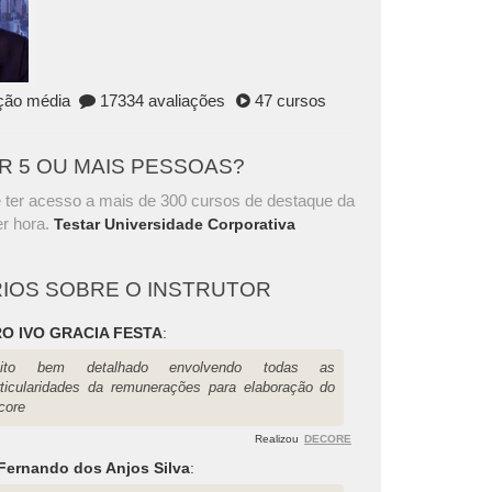
ação média
17334 avaliações
47 cursos
AR 5 OU MAIS PESSOAS?
 ter acesso a mais de 300 cursos de destaque da
r hora.
Testar Universidade Corporativa
IOS SOBRE O INSTRUTOR
O IVO GRACIA FESTA
:
ito bem detalhado envolvendo todas as
rticularidades da remunerações para elaboração do
core
Realizou
DECORE
 Fernando dos Anjos Silva
: