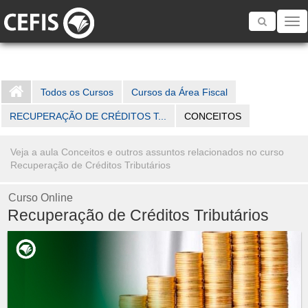
Toggle
navigatio
Todos os Cursos
Cursos da Área Fiscal
RECUPERAÇÃO DE CRÉDITOS T...
CONCEITOS
Veja a aula Conceitos e outros assuntos relacionados no curso
Recuperação de Créditos Tributários
Curso Online
Recuperação de Créditos Tributários