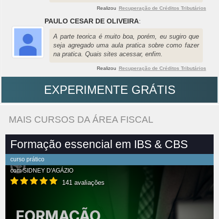
Realizou
Recuperação de Créditos Tributários
PAULO CESAR DE OLIVEIRA
:
A parte teorica é muito boa, porém, eu sugiro que
seja agregado uma aula pratica sobre como fazer
na pratica. Quais sites acessar, enfim.
Realizou
Recuperação de Créditos Tributários
EXPERIMENTE GRÁTIS
MAIS CURSOS DA ÁREA FISCAL
Formação essencial em IBS & CBS
curso prático
com
SIDNEY D'AGÁZIO
141 avaliações