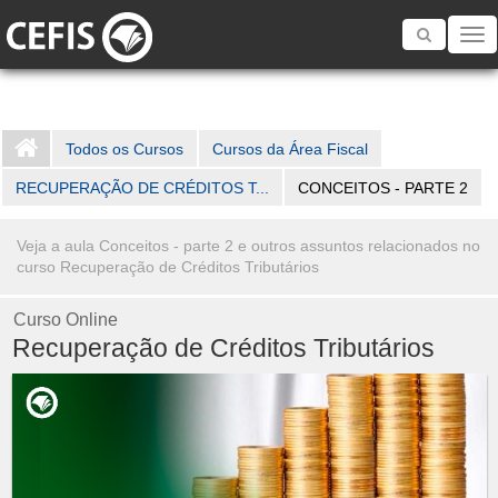
Toggle
navigatio
Todos os Cursos
Cursos da Área Fiscal
RECUPERAÇÃO DE CRÉDITOS T...
CONCEITOS - PARTE 2
Veja a aula Conceitos - parte 2 e outros assuntos relacionados no
curso Recuperação de Créditos Tributários
Curso Online
Recuperação de Créditos Tributários