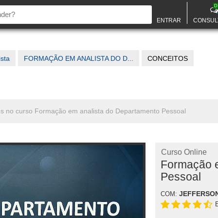
D
ENTRAR
CONSUL
ista
FORMAÇÃO EM ANALISTA DO D...
CONCEITOS
dos no curso Formação em analista do Departamento Pessoal
Curso Online
Formação e
Pessoal
JEFFERSO
COM: