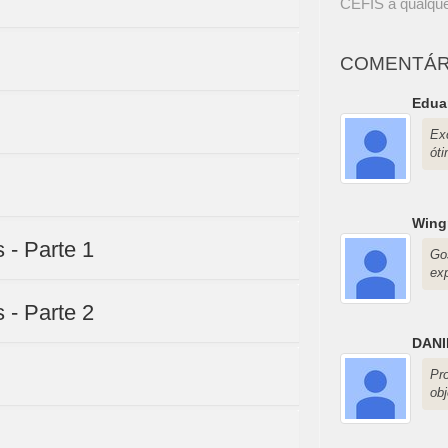
CEFIS a qualque
COMENTÁR
Eduan
Ex
ót
Wing
 - Parte 1
Go
ex
 - Parte 2
DANI
Pr
obj