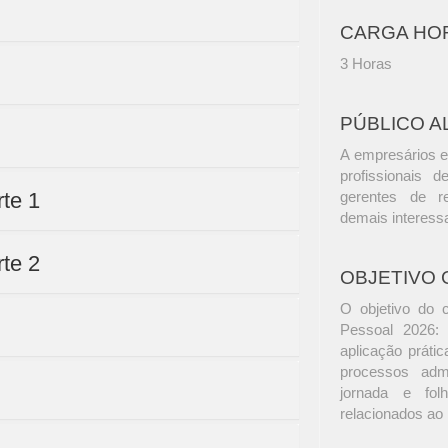
CARGA HO
3 Horas
PÚBLICO A
A empresários e
profissionais d
rte 1
gerentes de r
demais interess
rte 2
OBJETIVO 
O objetivo do 
Pessoal 2026:
aplicação prátic
processos admi
jornada e fol
relacionados ao