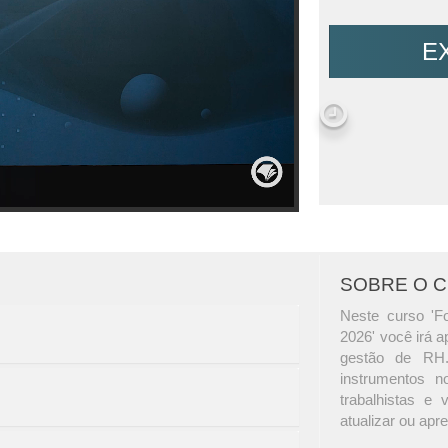
E
SOBRE O 
Neste curso 'F
2026' você irá a
gestão de RH.
instrumentos n
trabalhistas e
atualizar ou apr