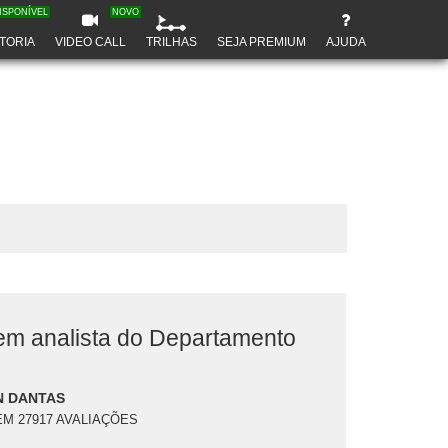
ISPONÍVEL
NOVO
TORIA
VIDEO CALL
TRILHAS
SEJA PREMIUM
AJUDA
m analista do Departamento
N DANTAS
EM 27917 AVALIAÇÕES