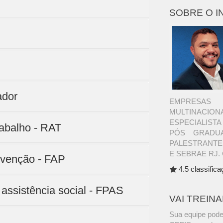
SOBRE O 
ador
EMPRESAS 
MULTINACI
ESPECIALIST
rabalho - RAT
PÓS GRADUA
PALESTRANTE
E SEBRAE RJ. 
revenção - FAP
4.5 classific
 assistência social - FPAS
VAI TREIN
Sua equipe pode