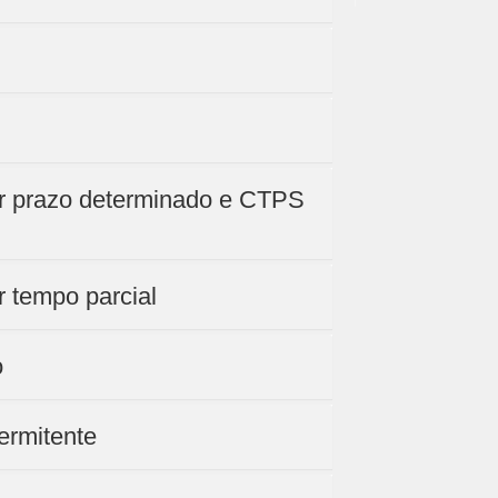
por prazo determinado e CTPS
r tempo parcial
o
termitente