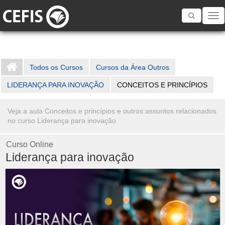
Toggle
navigatio
Todos os Cursos
Cursos da Área Outros
LIDERANÇA PARA INOVAÇÃO
CONCEITOS E PRINCÍPIOS
Veja a aula Conceitos e princípios e outros assuntos relacionados
no curso Liderança para inovação
Curso Online
Liderança para inovação