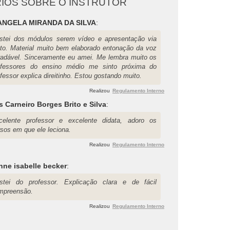
IOS SOBRE O INSTRUTOR
NGELA MIRANDA DA SILVA
:
stei dos módulos serem vídeo e apresentação via
xto. Material muito bem elaborado entonação da voz
radável. Sinceramente eu amei. Me lembra muito os
ofessores do ensino médio me sinto próxima do
fessor explica direitinho. Estou gostando muito.
Realizou
Regulamento Interno
 Carneiro Borges Brito e Silva
:
celente professor e excelente didata, adoro os
rsos em que ele leciona.
Realizou
Regulamento Interno
anne isabelle becker
:
stei do professor. Explicação clara e de fácil
mpreensão.
Realizou
Regulamento Interno