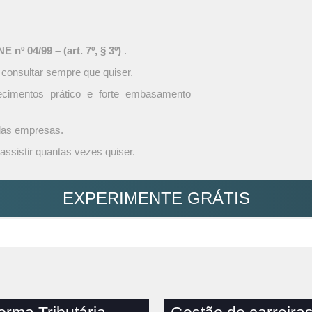
 nº 04/99 – (art. 7º, § 3º)
.
 consultar sempre que quiser.
ecimentos prático e forte embasamento
 das empresas.
assistir quantas vezes quiser.
EXPERIMENTE GRÁTIS