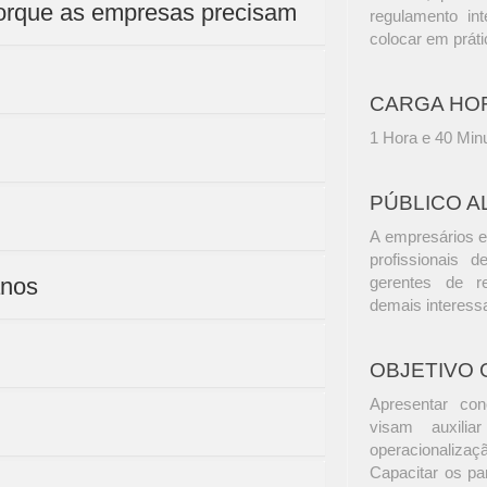
Porque as empresas precisam
regulamento in
colocar em prát
CARGA HO
1 Hora e 40 Min
PÚBLICO A
A empresários e
profissionais d
anos
gerentes de r
demais interess
OBJETIVO 
Apresentar con
visam auxilia
operacionaliza
Capacitar os par