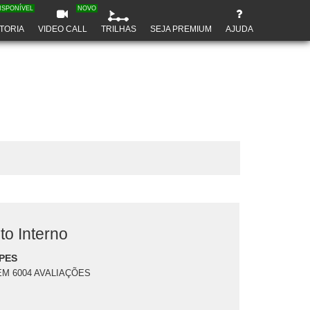
ISPONÍVEL
NOVO
TORIA
VIDEO CALL
TRILHAS
SEJA PREMIUM
AJUDA
o Interno
PES
EM 6004 AVALIAÇÕES