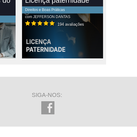
s do
Licença paternidade
l
Direitos e Boas Práticas
com
JEFFERSON DANTAS
194 avaliações
SIGA-NOS: