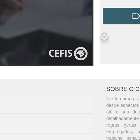
E
SOBRE O 
Neste curso prát
desde aspectos c
até o seu deta
detalhadamente 
regras gerais,
empregados, p
trabalho, penal