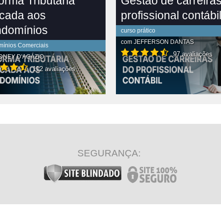
orma Tributária
Gestão de carreira
icada aos
profissional contábi
domínios
curso prático
com
JEFFERSON DANTAS
ínios Comerciais
97 avaliações
DNEY D'AGÁZIO
112 avaliações
R CONTEÚDO COMPLETO
VER CONTEÚDO COMPLETO
SEGURANÇA: