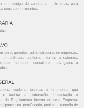
terno e código de conduta e muito mais, para
ica seus conhecimentos.
RÁRIA
utos
LVO
m geral, gerentes, administradores de empresas,
e contabilidade, auditores internos e externos,
ecursos humanos, consultores, advogados e
ados.
GERAL
ceitos, modelos, técnicas e ferramentas que
r e facilitar a elaboração, implantação e
ção do Regulamento Interno de uma Empresa.
ticipantes na identificação, análise e redação de