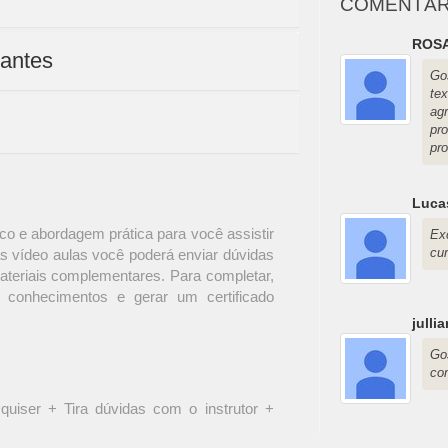
COMENTÁR
ROSA
antes
Go
te
ag
pr
pro
Lucas
o e abordagem prática para você assistir
Ex
cu
s vídeo aulas você poderá enviar dúvidas
materiais complementares. Para completar,
 conhecimentos e gerar um certificado
julli
Go
co
quiser + Tira dúvidas com o instrutor +