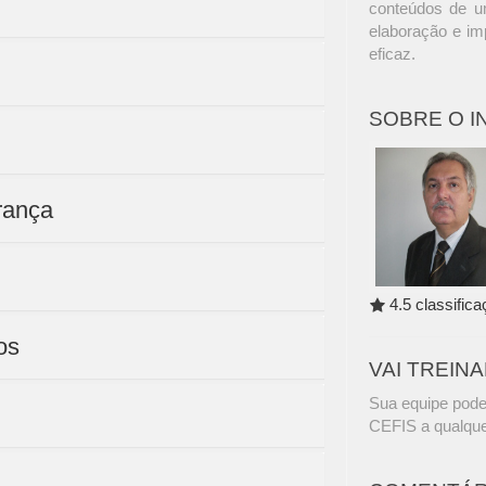
conteúdos de u
elaboração e im
eficaz.
SOBRE O 
rança
4.5 classific
os
VAI TREIN
Sua equipe pode
CEFIS a qualque