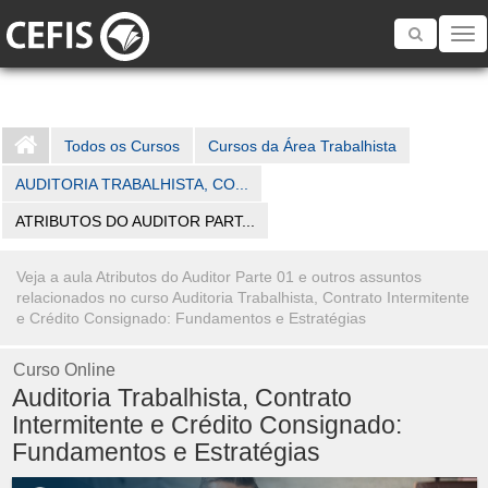
Toggle
navigatio
Todos os Cursos
Cursos da Área Trabalhista
AUDITORIA TRABALHISTA, CO...
ATRIBUTOS DO AUDITOR PART...
Veja a aula Atributos do Auditor Parte 01 e outros assuntos
relacionados no curso Auditoria Trabalhista, Contrato Intermitente
e Crédito Consignado: Fundamentos e Estratégias
Curso Online
Auditoria Trabalhista, Contrato
Intermitente e Crédito Consignado:
Fundamentos e Estratégias