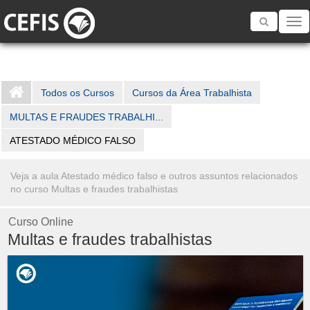
Toggle
navigatio
Todos os Cursos
Cursos da Área Trabalhista
MULTAS E FRAUDES TRABALHI...
ATESTADO MÉDICO FALSO
Veja a aula Atestado médico falso e outros assuntos relacionados
no curso Multas e fraudes trabalhistas
Curso Online
Multas e fraudes trabalhistas