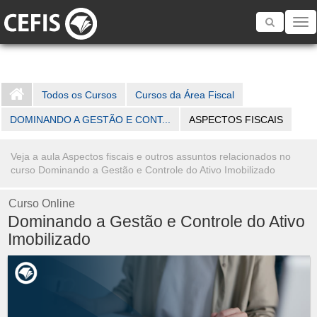
Toggle
navigatio
Todos os Cursos
Cursos da Área Fiscal
DOMINANDO A GESTÃO E CONT...
ASPECTOS FISCAIS
Veja a aula Aspectos fiscais e outros assuntos relacionados no
curso Dominando a Gestão e Controle do Ativo Imobilizado
Curso Online
Dominando a Gestão e Controle do Ativo
Imobilizado