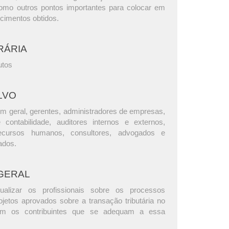
omo outros pontos importantes para colocar em
ecimentos obtidos.
RÁRIA
utos
LVO
m geral, gerentes, administradores de empresas,
e contabilidade, auditores internos e externos,
ecursos humanos, consultores, advogados e
ados.
GERAL
ualizar os profissionais sobre os processos
rojetos aprovados sobre a transação tributária no
com os contribuintes que se adequam a essa