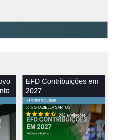
novo
EFD Contribuições em
nto
2027
Reforma tributária
com
GRAZIELLA SANTOS
242 avaliações