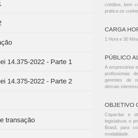
1
créditos, bem c
prática os conh
2
CARGA HO
1 Hora e 30 Min
ação
PÚBLICO A
lei 14.375-2022 - Parte 1
A empresários e
profissionais d
lei 14.375-2022 - Parte 2
gerentes de r
demais interess
OBJETIVO 
Capacitar e at
e transação
legislativos e p
Brasil, para 
modalidade.