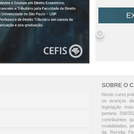
E
SOBRE O 
Neste curso prát
os avanços da 
legislação mai
portaria 208/2
contribuintes 
modalidades, pe
da Receita Fed