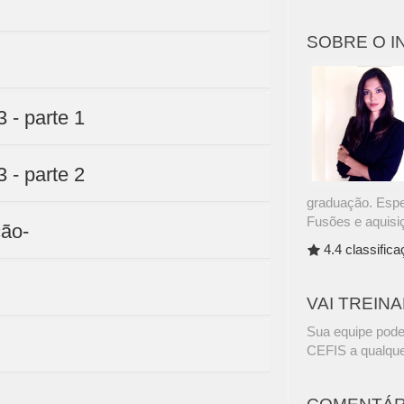
SOBRE O 
 - parte 1
 - parte 2
graduação. Espec
Fusões e aquisi
ção-
4.4 classific
VAI TREIN
Sua equipe pode
CEFIS a qualque