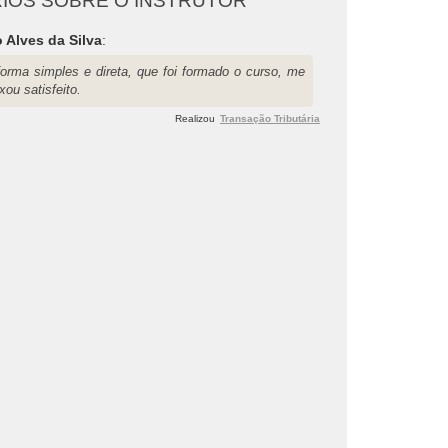
IOS SOBRE O INSTRUTOR
 Alves da Silva
:
forma simples e direta, que foi formado o curso, me
xou satisfeito.
Realizou
Transação Tributária