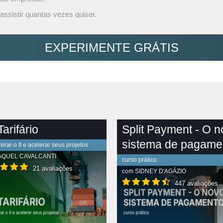
assistir quantas vezes quiser.
EXPERIMENTE GRÁTIS
arifário
Split Payment - O 
sistema de pagame
rar o II e acelerar seus projetos
AQUEL CAVALCANTI
curso prático
21 avaliações
com
SIDNEY D'AGÁZIO
447 avaliações
R CONTEÚDO COMPLETO
VER CONTEÚDO COMPLETO