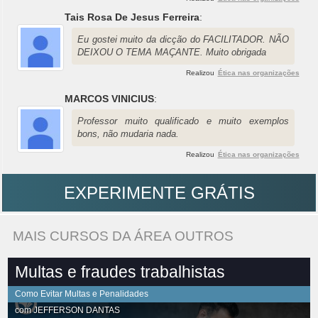
Tais Rosa De Jesus Ferreira
:
Eu gostei muito da dicção do FACILITADOR. NÃO
DEIXOU O TEMA MAÇANTE. Muito obrigada
Realizou
Ética nas organizações
MARCOS VINICIUS
:
Professor muito qualificado e muito exemplos
bons, não mudaria nada.
Realizou
Ética nas organizações
EXPERIMENTE GRÁTIS
MAIS CURSOS DA ÁREA OUTROS
Multas e fraudes trabalhistas
Como Evitar Multas e Penalidades
com
JEFFERSON DANTAS