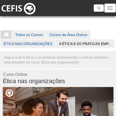
Toggle
navigatio
Todos os Cursos
Cursos da Área Outros
ÉTICA NAS ORGANIZAÇÕES
A ÉTICA E AS PRATICAS EMP...
Veja a aula A ética e as praticas empresariais e outros assuntos
relacionados no curso Ética nas organizações
Curso Online
Ética nas organizações