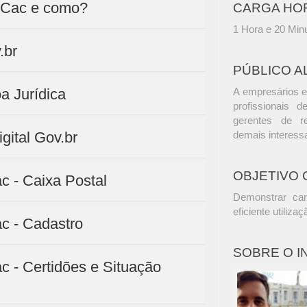
-Cac e como?
CARGA HO
1 Hora e 20 Min
.br
PÚBLICO A
a Jurídica
A empresários e
profissionais d
gerentes de r
igital Gov.br
demais interess
OBJETIVO 
c - Caixa Postal
Demonstrar car
eficiente utiliz
ac - Cadastro
SOBRE O 
c - Certidões e Situação