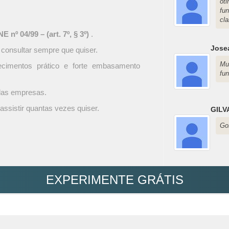
ót
fu
cla
 nº 04/99 – (art. 7º, § 3º)
.
Jose
 consultar sempre que quiser.
Mu
ecimentos prático e forte embasamento
fu
 das empresas.
assistir quantas vezes quiser.
GILV
Gos
EXPERIMENTE GRÁTIS