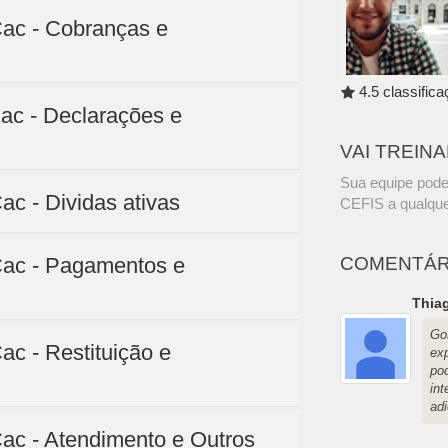
Cac - Cobranças e
4.5 classific
Cac - Declarações e
VAI TREIN
Sua equipe pode
ac - Dividas ativas
CEFIS a qualque
Cac - Pagamentos e
COMENTÁR
Thiag
Go
ac - Restituição e
ex
po
in
ad
Cac - Atendimento e Outros