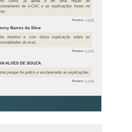
imo curso, já ajuda a ter uma noção do
ncionamento do e-CAC e as explicações foram mt
ras.
Realizou
e-CAC
anny Barros da Silva
:
ito intuitivo e com ótima explicação sobre as
ncionalidades do ecac.
Realizou
e-CAC
AN ALVES DE SOUZA
:
tei porque foi prátco e esclarecedor as explicações.
Realizou
e-CAC