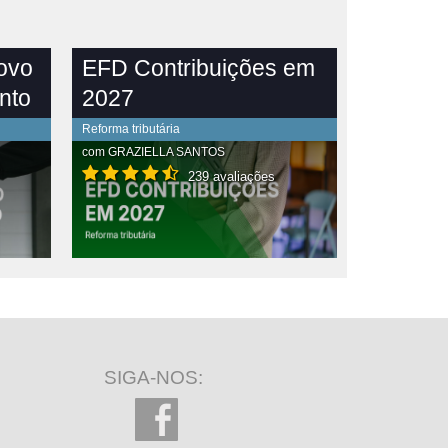
novo
EFD Contribuições em
nto
2027
Reforma tributária
com
GRAZIELLA SANTOS
239 avaliações
SIGA-NOS: