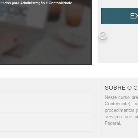
E
SOBRE O 
Neste curso prá
Contribuinte),
procedimentos pa
serviços que p
Federal.