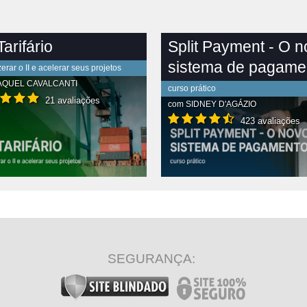
arifário
Split Payment - O 
sistema de pagame
rar o II e acelerar seus projetos
AQUEL CAVALCANTI
curso prático
21 avaliações
com
SIDNEY D'AGÁZIO
423 avaliações
R CONTEÚDO COMPLETO
VER CONTEÚDO COMPLETO
SEGURANÇA: