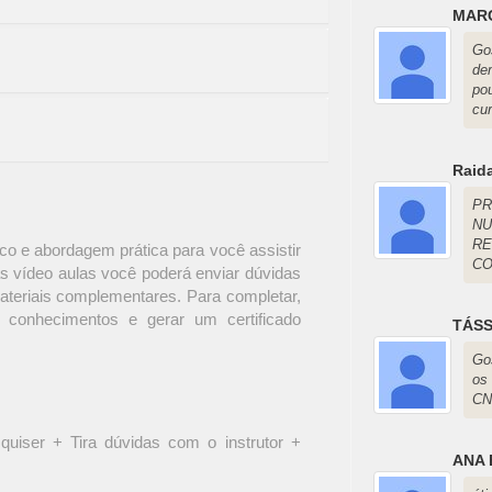
MAR
Go
de
po
cu
Raid
P
N
R
o e abordagem prática para você assistir
CO
s vídeo aulas você poderá enviar dúvidas
materiais complementares. Para completar,
 conhecimentos e gerar um certificado
TÁSS
Go
os
CN
quiser + Tira dúvidas com o instrutor +
ANA 