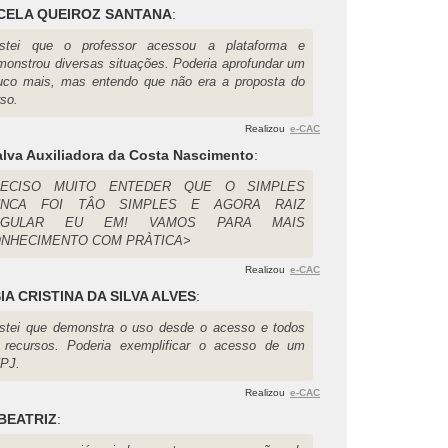
CELA QUEIROZ SANTANA
:
stei que o professor acessou a plataforma e
monstrou diversas situações. Poderia aprofundar um
uco mais, mas entendo que não era a proposta do
rso.
Realizou
e-CAC
alva Auxiliadora da Costa Nascimento
:
RECISO MUITO ENTEDER QUE O SIMPLES
UNCA FOI TÂO SIMPLES E AGORA RAIZ
EGULAR EU EM! VAMOS PARA MAIS
NHECIMENTO COM PRÀTICA>
Realizou
e-CAC
IA CRISTINA DA SILVA ALVES
:
stei que demonstra o uso desde o acesso e todos
 recursos. Poderia exemplificar o acesso de um
PJ.
Realizou
e-CAC
BEATRIZ
: