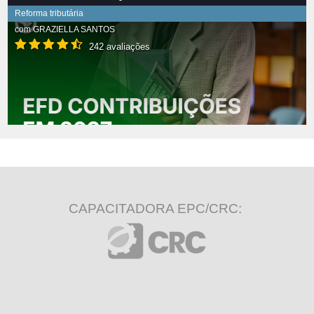
Reforma tributária
com
GRAZIELLA SANTOS
242 avaliações
CAPACITADORA EPC/CRC: