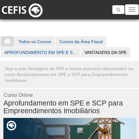
Toggle
navigatio
Todos os Cursos
Cursos da Área Fiscal
APROFUNDAMENTO EM SPE E S...
VANTAGENS DA SPE
Veja a aula Vantagens da SPE e outros assuntos relacionados no
curso Aprofundamento em SPE e SCP para Empreendimentos
Imobiliários
Curso Online
Aprofundamento em SPE e SCP para
Empreendimentos Imobiliários