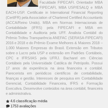
Faculdade FIPECAFI. Orientador MBA
FIPECAFI, MBA USP/ESALQ e MBA
EACH-USP. Certificate in International Financial Reporting
(CertIFR) pela Association of Chartered Certified Accountants
(ACCA/Reino Unido). MBA em Normas Internacionais de
Contabilidade (IFRS) pela FIPECAFI e MBA em
Contabilidade e Auditoria pela UFF. Analista Contábil do
Prêmio Trófeu Transparência ANEFAC (SERASA-FIPECAFI)
2016 e 2018 e do Prêmio Exame Melhores & Maiores 2018 –
1.000 Maiores Empresas do Brasil. Extensão em Tributos
sobre o Lucro pela USP e extensão em Padrões Contábeis,
CPC e IFRS/IAS pela UFRJ. Bacharel em Ciências
Contábeis pela Universidade Católica de Petrópolis. Possui
17 anos de experiência na área financeira e contábil.
Parecerista em periódicos científicos de contabilidade,
finanças e gestão. Interesses de pesquisa em Contabilidade
Gerencial, Contabilidade Financeira, IFRS e Formação
Executiva. Desenvolve conteúdos na área contábil, financeira
e administrativa.
4.6 classificação média
1753 avaliações