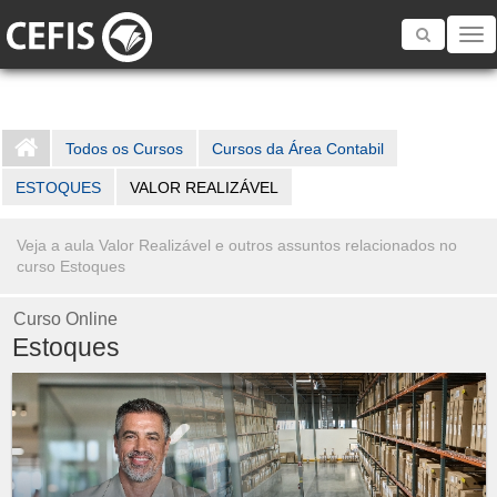
Toggle
navigatio
Todos os Cursos
Cursos da Área Contabil
ESTOQUES
VALOR REALIZÁVEL
Veja a aula Valor Realizável e outros assuntos relacionados no
curso Estoques
Curso Online
Estoques