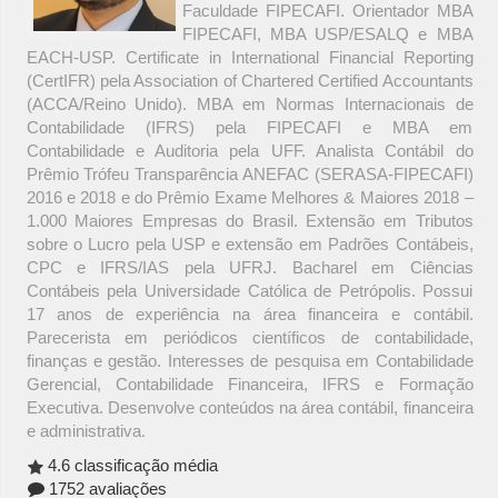
Faculdade FIPECAFI. Orientador MBA
FIPECAFI, MBA USP/ESALQ e MBA
EACH-USP. Certificate in International Financial Reporting
(CertIFR) pela Association of Chartered Certified Accountants
(ACCA/Reino Unido). MBA em Normas Internacionais de
Contabilidade (IFRS) pela FIPECAFI e MBA em
Contabilidade e Auditoria pela UFF. Analista Contábil do
Prêmio Trófeu Transparência ANEFAC (SERASA-FIPECAFI)
2016 e 2018 e do Prêmio Exame Melhores & Maiores 2018 –
1.000 Maiores Empresas do Brasil. Extensão em Tributos
sobre o Lucro pela USP e extensão em Padrões Contábeis,
CPC e IFRS/IAS pela UFRJ. Bacharel em Ciências
Contábeis pela Universidade Católica de Petrópolis. Possui
17 anos de experiência na área financeira e contábil.
Parecerista em periódicos científicos de contabilidade,
finanças e gestão. Interesses de pesquisa em Contabilidade
Gerencial, Contabilidade Financeira, IFRS e Formação
Executiva. Desenvolve conteúdos na área contábil, financeira
e administrativa.
4.6 classificação média
1752 avaliações