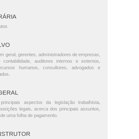
RÁRIA
utos
LVO
m geral, gerentes, administradores de empresas,
e contabilidade, auditores internos e externos,
ecursos humanos, consultores, advogados e
ados.
GERAL
rincipais aspectos da legislação trabalhista,
osições legais, acerca dos principais assuntos,
 de uma folha de pagamento.
INSTRUTOR