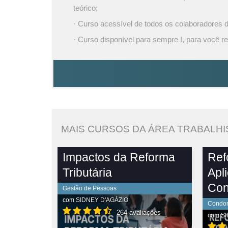
teórico;
· Curso acessível de todos os colaboradores
· Curso disponível para sempre !, para você re
MAIS CURSOS DA ÁREA TRABALHI
Impactos da Reforma
Ref
Tributária
Apl
Con
Gestão de Pessoas
com
SIDNEY D'AGÁZIO
Condom
264 avaliações
com
SI