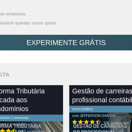
 das empresas.
assistir quantas vezes quiser.
EXPERIMENTE GRÁTIS
STA
orma Tributária
Gestão de carreira
icada aos
profissional contábi
domínios
curso prático
com
JEFFERSON DANTAS
ínios Comerciais
106 avaliações
DNEY D'AGÁZIO
112 avaliações