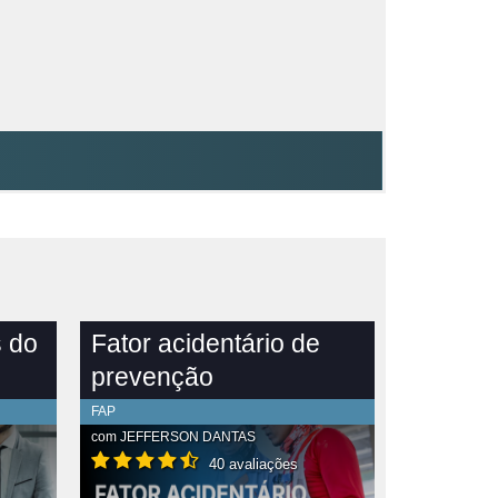
s do
Fator acidentário de
l
prevenção
FAP
com
JEFFERSON DANTAS
40 avaliações