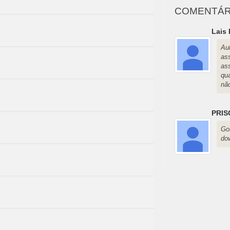
COMENTÁR
Lais
Au
as
as
qua
nã
PRIS
Go
do