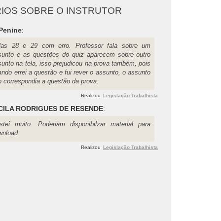
IOS SOBRE O INSTRUTOR
 Penine
:
las 28 e 29 com erro. Professor fala sobre um
sunto e as questões do quiz aparecem sobre outro
sunto na tela, isso prejudicou na prova também, pois
ndo errei a questão e fui rever o assunto, o assunto
o correspondia a questão da prova.
Realizou
Legislação Trabalhista
CILA RODRIGUES DE RESENDE
:
stei muito. Poderiam disponibilzar material para
wnload
Realizou
Legislação Trabalhista