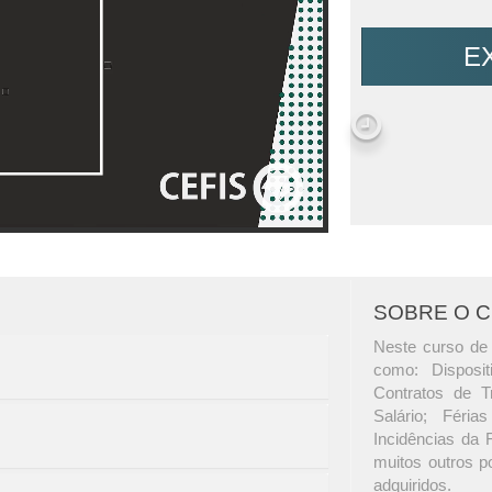
E
SOBRE O 
Neste curso de 
como: Disposit
Contratos de T
Salário; Féria
Incidências da 
muitos outros p
adquiridos.