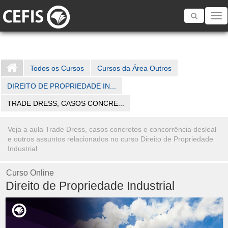
Toggle
navigatio
Todos os Cursos
Cursos da Área Outros
DIREITO DE PROPRIEDADE IN...
TRADE DRESS, CASOS CONCRE...
Veja a aula Trade Dress, casos concretos e concorrência desleal
e outros assuntos relacionados no curso Direito de Propriedade
Industrial
Curso Online
Direito de Propriedade Industrial