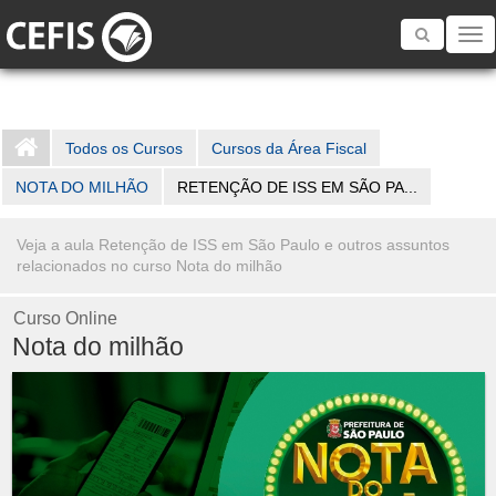
Toggle
navigatio
Todos os Cursos
Cursos da Área Fiscal
NOTA DO MILHÃO
RETENÇÃO DE ISS EM SÃO PA...
Veja a aula Retenção de ISS em São Paulo e outros assuntos
relacionados no curso Nota do milhão
Curso Online
Nota do milhão