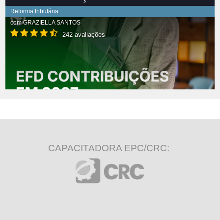
Reforma tributária
com
GRAZIELLA SANTOS
242 avaliações
CAPACITADORA EPC/CRC: