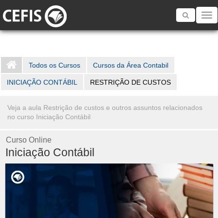
Toggle
navigatio
Todos os Cursos
Cursos da Área Contabil
INICIAÇÃO CONTÁBIL
RESTRIÇÃO DE CUSTOS
Veja a aula Restrição de custos e outros assuntos relacionados
no curso Iniciação Contábil
Curso Online
Iniciação Contábil