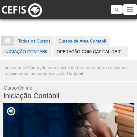
Toggle
navigatio
Todos os Cursos
Cursos da Área Contabil
INICIAÇÃO CONTÁBIL
OPERAÇÃO COM CAPITAL DE T...
Veja a aula Operação com capital de terceiro e outros assuntos
relacionados no curso Iniciação Contábil
Curso Online
Iniciação Contábil