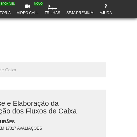
ISPONÍVEL
NOVO
TORIA
VIDEO CALL
TRILHAS
SEJA PREMIUM
AJUDA
de Caixa
se e Elaboração da
ão dos Fluxos de Caixa
DURÃES
EM 17317 AVALIAÇÕES