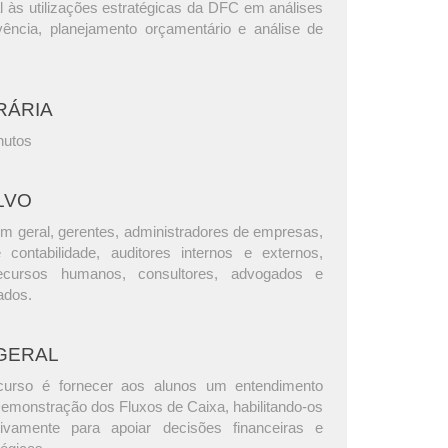
l às utilizações estratégicas da DFC em análises
lvência, planejamento orçamentário e análise de
RÁRIA
nutos
LVO
m geral, gerentes, administradores de empresas,
e contabilidade, auditores internos e externos,
ecursos humanos, consultores, advogados e
ados.
GERAL
curso é fornecer aos alunos um entendimento
emonstração dos Fluxos de Caixa, habilitando-os
etivamente para apoiar decisões financeiras e