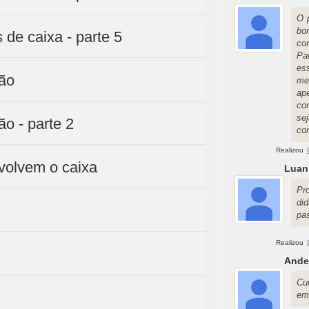
O 
bo
 de caixa - parte 5
co
Pa
es
ção
me
ap
co
se
o - parte 2
co
Realizou
volvem o caixa
Luan
Pr
di
pa
Realizou
Ande
Cu
em