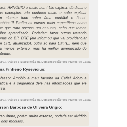
prof. ARNÓBIO é muito bom! Ele explica, dá dicas e
ns exemplos. Ele conhece muito e sabe explicar
m clareza tudo sobre área contábil e fiscal.
rabéns!!! Prefiro os cursos mais específicos como
se que trata apenas um assunto, acho que temos
lhor aprendizado. Poderiam fazer outros tratando
enas do BP, DRE (ele informou que vai providenciar
m DRE atualizado), outro só para DMPL.. nem que
ja menos extenso, mas há melhor aprendizado do
nteúdo.
DFC: Análise e Elaboração da Demonstração dos Fluxos de Caixa
na Pinheiro Rysevicius
:
ofessor Arnóbio é meu favorito da Cefis! Adoro a
dática e a segurança dele nas informações que ele
ssa.
DFC: Análise e Elaboração da Demonstração dos Fluxos de Caixa
rson Barbosa de Oliveira Grigio
:
rso ótimo, porém muito extenso, poderia ser dividido
 dois modulos.