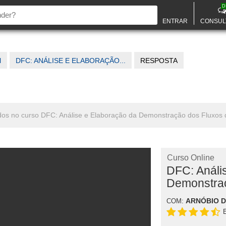
D
ENTRAR
CONSUL
l
DFC: ANÁLISE E ELABORAÇÃO...
RESPOSTA
dos no curso DFC: Análise e Elaboração da Demonstração dos Fluxos 
Curso Online
DFC: Análi
Demonstraç
ARNÓBIO 
COM: