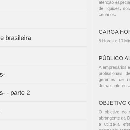
atenção especia
de liquidez, so
cenários.
CARGA HO
e brasileira
5 Horas e 10 Mi
PÚBLICO A
A empresários e
s-
profissionais d
gerentes de r
demais interess
- - parte 2
OBJETIVO 
a
O objetivo do 
abrangente da D
a utilizá-la ef