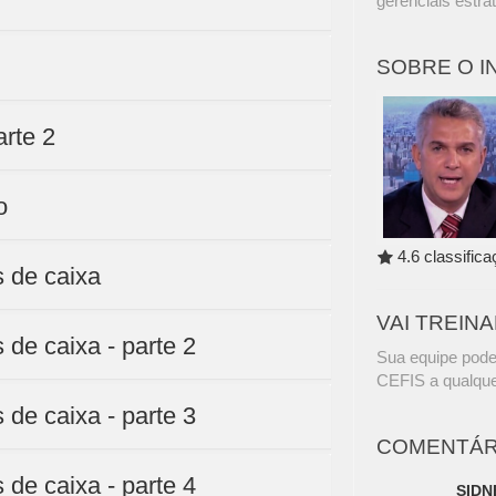
gerenciais estra
SOBRE O 
arte 2
o
4.6 classific
s de caixa
VAI TREIN
 de caixa - parte 2
Sua equipe pode
CEFIS a qualque
 de caixa - parte 3
COMENTÁR
 de caixa - parte 4
SIDN