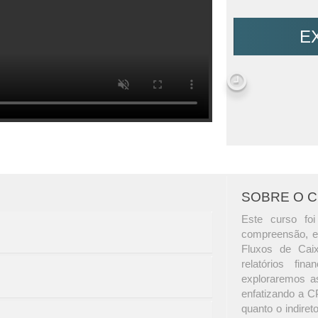
E
SOBRE O 
Este curso foi
compreensão, e
Fluxos de Caix
relatórios fin
exploraremos as
enfatizando a C
quanto o indire