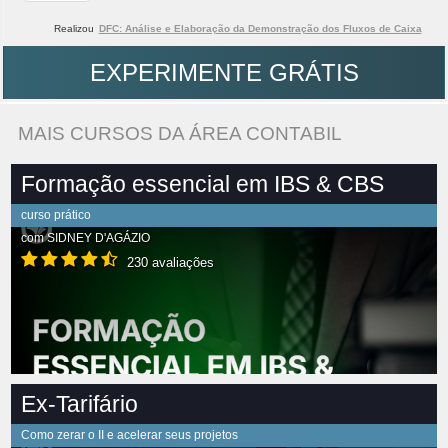
Realizou
DFC: Análise e Elaboração da Demonstração dos Fluxos de Caixa
EXPERIMENTE GRÁTIS
MAIS CURSOS DA ÁREA CONTABIL
Formação essencial em IBS & CBS
curso prático
com
SIDNEY D'AGÁZIO
230 avaliações
Ex-Tarifário
Como zerar o II e acelerar seus projetos