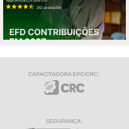
com
GRAZIELLA SANTOS
242 avaliações
CAPACITADORA EPC/CRC:
SEGURANÇA: