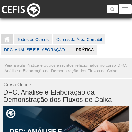
Toggle
navigatio
Todos os Cursos
Cursos da Área Contabil
DFC: ANÁLISE E ELABORAÇÃO...
PRÁTICA
Veja a aula Prática e outros assuntos relacionados no curso DFC:
Análise e Elaboração da Demonstração dos Fluxos de Caixa
Curso Online
DFC: Análise e Elaboração da
Demonstração dos Fluxos de Caixa