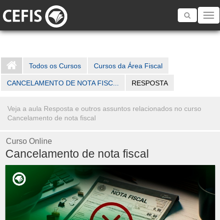
Toggle
navigatio
Todos os Cursos
Cursos da Área Fiscal
CANCELAMENTO DE NOTA FISC...
RESPOSTA
Veja a aula Resposta e outros assuntos relacionados no curso
Cancelamento de nota fiscal
Curso Online
Cancelamento de nota fiscal