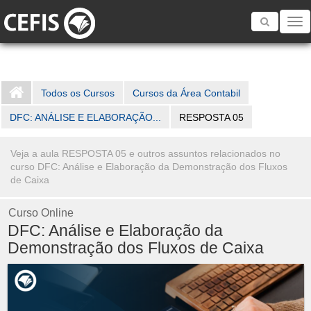
Toggle
navigatio
Todos os Cursos
Cursos da Área Contabil
DFC: ANÁLISE E ELABORAÇÃO...
RESPOSTA 05
Veja a aula RESPOSTA 05 e outros assuntos relacionados no
curso DFC: Análise e Elaboração da Demonstração dos Fluxos
de Caixa
Curso Online
DFC: Análise e Elaboração da
Demonstração dos Fluxos de Caixa