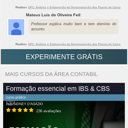
Realizou
DFC: Análise e Elaboração da Demonstração dos Fluxos de Caixa
Mateus Luis de Oliveira Feil
:
Professor explica muito bem e tem domínio do
assunto.
Realizou
DFC: Análise e Elaboração da Demonstração dos Fluxos de Caixa
EXPERIMENTE GRÁTIS
MAIS CURSOS DA ÁREA CONTABIL
Formação essencial em IBS & CBS
curso prático
com
SIDNEY D'AGÁZIO
236 avaliações