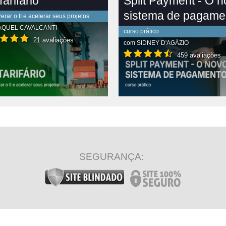
arifário
Split Payment - O 
sistema de pagame
rar o II e acelerar seus projetos
AQUEL CAVALCANTI
curso prático
21 avaliações
com
SIDNEY D'AGÁZIO
459 avaliações
R CONTEÚDO COMPLETO
VER CONTEÚDO COMPLETO
SEGURANÇA: