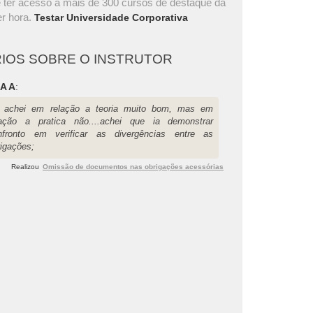
 ter acesso a mais de 300 cursos de destaque da
r hora.
Testar Universidade Corporativa
IOS SOBRE O INSTRUTOR
A A
:
 achei em relação a teoria muito bom, mas em
lação a pratica não....achei que ia demonstrar
nfronto em verificar as divergências entre as
rigações;
Realizou
Omissão de documentos nas obrigações acessórias