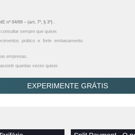
 nº 04/99 – (art. 7º, § 3º)
.
 consultar sempre que quiser.
ecimentos prático e forte embasamento
 das empresas.
assistir quantas vezes quiser.
EXPERIMENTE GRÁTIS