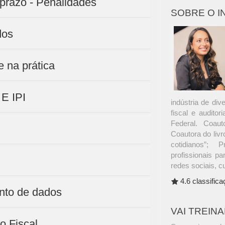
 prazo - Penalidades
SOBRE O 
dos
 na prática
E IPI
indústria de di
fiscal e audito
Federal. Coaut
Coautora do livro
cotidianos”; 
profissionais pa
redes sociais, c
4.6 classific
ento de dados
VAI TREIN
o Fiscal