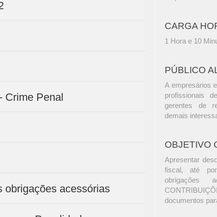
2
CARGA HO
1 Hora e 10 Min
PÚBLICO A
A empresários e
- Crime Penal
profissionais d
gerentes de r
demais interess
OBJETIVO 
Apresentar desd
fiscal, até po
obrigações 
is obrigações acessórias
CONTRIBUIÇÕ
documentos para