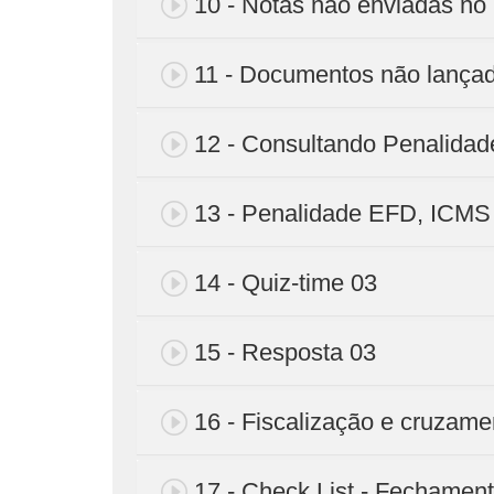
10 - Notas não enviadas no
11 - Documentos não lança
12 - Consultando Penalidade
13 - Penalidade EFD, ICMS 
14 - Quiz-time 03
15 - Resposta 03
16 - Fiscalização e cruzam
17 - Check List - Fechament