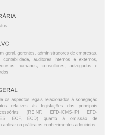
RÁRIA
utos
LVO
m geral, gerentes, administradores de empresas,
e contabilidade, auditores internos e externos,
ecursos humanos, consultores, advogados e
ados.
GERAL
e os aspectos legais relacionados à sonegação
ntos relativos às legislações das principais
acessórias (REINF, EFD-ICMS-IPI EFD-
ES, ECF, ECD) quanto à omissão de
 aplicar na prática os conhecimentos adquiridos.