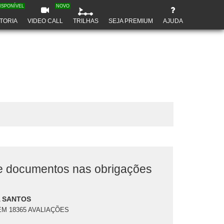
ISPONÍVEL
NOVO
TORIA
VIDEO CALL
TRILHAS
SEJA PREMIUM
AJUDA
 documentos nas obrigações
 SANTOS
EM 18365 AVALIAÇÕES