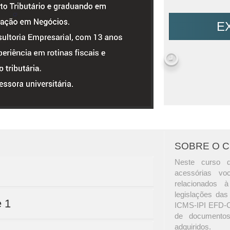
E
SOBRE O 
Neste curso 
acessórias vo
relacionados à
legislações das
e 1
ICMS-IPI EFD-
de documentos
adquiridos.