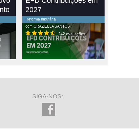
novo
EFD Contribuições em
nto
2027
Reforma tributária
com
GRAZIELLA SANTOS
242 avaliações
SIGA-NOS: