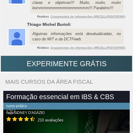
claras e objetivas!!! Muito, muito, muito
bommmmmmmmmmmmmmmm!!! Parabéns!!!
Realizou
Cruzamentos de informações (IR/CSLL/PIS/COFINS)
Thiago Michel Burioli
:
Algumas informações está desatualizadas, no
caso do MIT e da DCTFweb.
Realizou
Cruzamentos de informações (IR/CSLL/PIS/COFINS)
EXPERIMENTE GRÁTIS
MAIS CURSOS DA ÁREA FISCAL
Formação essencial em IBS & CBS
curso prático
com
SIDNEY D'AGÁZIO
210 avaliações