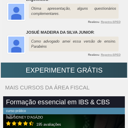
Otima apresentação, alguns questionários
complementares.
Realizou
Repetro-SPED
JOSUÉ MADEIRA DA SILVA JUNIOR
:
Como advogado amei essa versão de ensino.
Parabéns
Realizou
Repetro-SPED
EXPERIMENTE GRÁTIS
MAIS CURSOS DA ÁREA FISCAL
Formação essencial em IBS & CBS
curso prático
com
SIDNEY D'AGÁZIO
195 avaliações