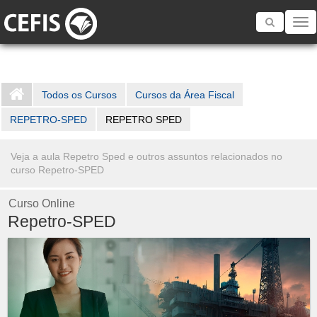
Toggle
navigatio
Todos os Cursos
Cursos da Área Fiscal
REPETRO-SPED
REPETRO SPED
Veja a aula Repetro Sped e outros assuntos relacionados no
curso Repetro-SPED
Curso Online
Repetro-SPED