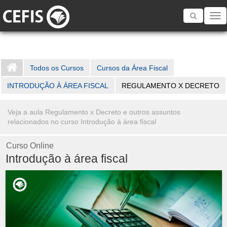
Toggle
navigatio
Todos os Cursos
Cursos da Área Fiscal
INTRODUÇÃO À ÁREA FISCAL
REGULAMENTO X DECRETO
Veja a aula Regulamento x Decreto e outros assuntos
relacionados no curso Introdução à área fiscal
Curso Online
Introdução à área fiscal