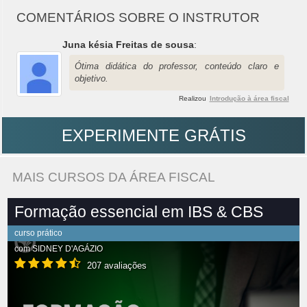
COMENTÁRIOS SOBRE O INSTRUTOR
Juna késia Freitas de sousa
:
Ótima didática do professor, conteúdo claro e
objetivo.
Realizou
Introdução à área fiscal
EXPERIMENTE GRÁTIS
MAIS CURSOS DA ÁREA FISCAL
Formação essencial em IBS & CBS
curso prático
com
SIDNEY D'AGÁZIO
207 avaliações