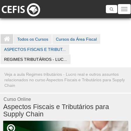
Toggle
navigatio
Todos os Cursos
Cursos da Área Fiscal
ASPECTOS FISCAIS E TRIBUT...
REGIMES TRIBUTÁRIOS - LUC...
Veja a aula Regimes tributários - Lucro real e outros assuntos
relacionados no curso Aspectos Fiscais e Tributários para Supply
Chain
Curso Online
Aspectos Fiscais e Tributários para
Supply Chain