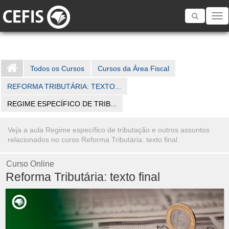
Toggle
navigatio
Todos os Cursos
Cursos da Área Fiscal
REFORMA TRIBUTÁRIA: TEXTO...
REGIME ESPECÍFICO DE TRIB...
Veja a aula Regime específico de tributação e outros assuntos
relacionados no curso Reforma Tributária: texto final
Curso Online
Reforma Tributária: texto final