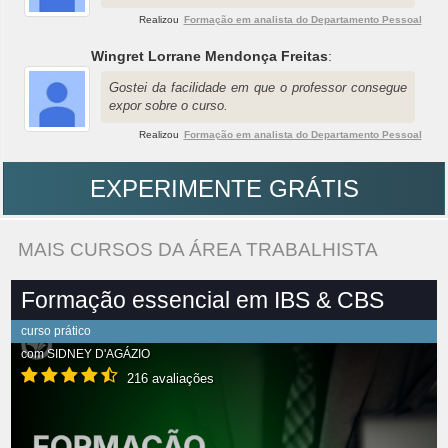
Realizou
Formação em analista do Departamento Pessoal
Wingret Lorrane Mendonça Freitas
:
Gostei da facilidade em que o professor consegue
expor sobre o curso.
Realizou
Formação em analista do Departamento Pessoal
EXPERIMENTE GRÁTIS
MAIS CURSOS DA ÁREA TRABALHISTA
Formação essencial em IBS & CBS
curso prático
com
SIDNEY D'AGÁZIO
216 avaliações