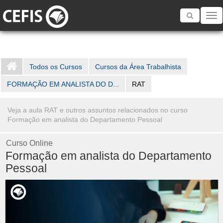
Toggle
navigatio
Todos os Cursos
Cursos da Área Trabalhista
FORMAÇÃO EM ANALISTA DO D...
RAT
Veja a aula RAT e outros assuntos relacionados no curso
Formação em analista do Departamento Pessoal
Curso Online
Formação em analista do Departamento
Pessoal