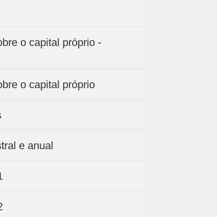
re o capital próprio -
bre o capital próprio
s
tral e anual
1
2