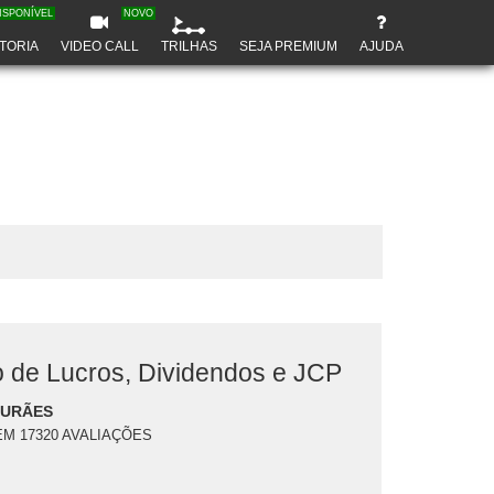
ISPONÍVEL
NOVO
TORIA
VIDEO CALL
TRILHAS
SEJA PREMIUM
AJUDA
o de Lucros, Dividendos e JCP
DURÃES
EM 17320 AVALIAÇÕES