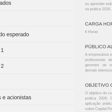
dados
ou aprender tud
na prática 2026.
CARGA HO
6 Horas
ado esperado
PÚBLICO A
 1
A empresários e
profissionais d
 2
gerentes de r
demais interess
OBJETIVO 
O objetivo do cu
 e acionistas
prática 2026:
aplicação práti
sobre Capital Pr