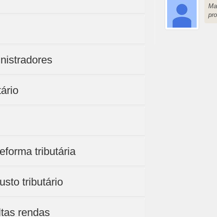
Ma
pro
nistradores
tário
eforma tributária
sto tributário
ltas rendas