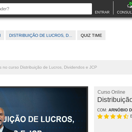
D
ENTRAR
CONSUL
l
DISTRIBUIÇÃO DE LUCROS, D...
QUIZ TIME
s no curso Distribuição de Lucros, Dividendos e JCP
Curso Online
Distribuiçã
ARNÓBIO 
COM: