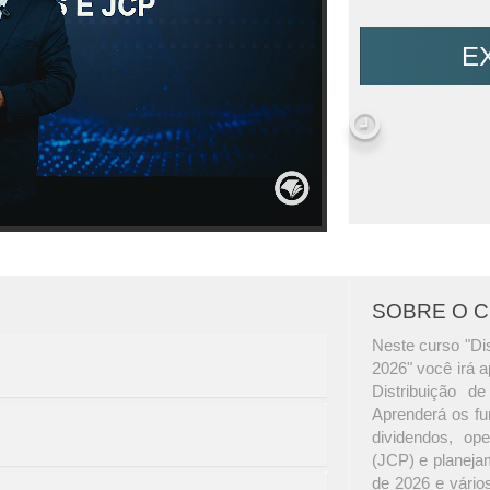
E
SOBRE O 
Neste curso "Dis
2026" você irá a
Distribuição d
Aprenderá os fun
dividendos, ope
(JCP) e planejam
de 2026 e vário