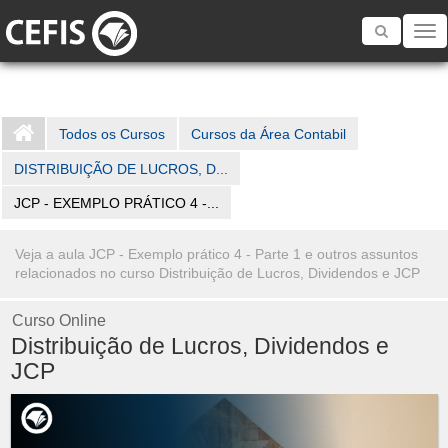
Toggle
navigatio
Todos os Cursos
Cursos da Área Contabil
DISTRIBUIÇÃO DE LUCROS, D...
JCP - EXEMPLO PRÁTICO 4 -...
Veja a aula JCP - Exemplo prático 4 - Parte 1 e outros assuntos
relacionados no curso Distribuição de Lucros, Dividendos e JCP
Curso Online
Distribuição de Lucros, Dividendos e
JCP