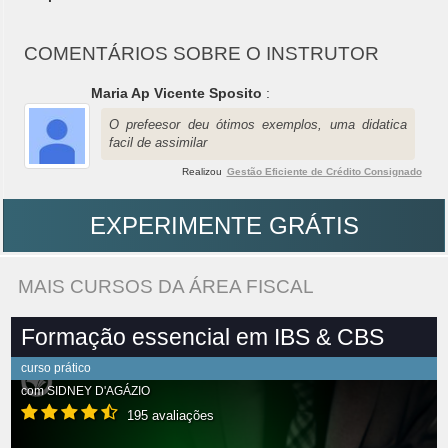
COMENTÁRIOS SOBRE O INSTRUTOR
Maria Ap Vicente Sposito
:
O prefeesor deu ótimos exemplos, uma didatica
facil de assimilar
Realizou
Gestão Eficiente de Crédito Consignado
EXPERIMENTE GRÁTIS
MAIS CURSOS DA ÁREA FISCAL
Formação essencial em IBS & CBS
curso prático
com
SIDNEY D'AGÁZIO
195 avaliações