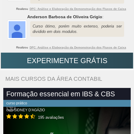
Realizou
DFC: Análise e Elaboração da Demonstração dos Fluxos de Caixa
Anderson Barbosa de Oliveira Grigio
:
Curso ótimo, porém muito extenso, poderia ser
dividido em dois modulos.
Realizou
DFC: Análise e Elaboração da Demonstração dos Fluxos de Caixa
EXPERIMENTE GRÁTIS
MAIS CURSOS DA ÁREA CONTABIL
Formação essencial em IBS & CBS
curso prático
com
SIDNEY D'AGÁZIO
195 avaliações