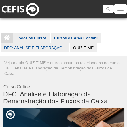
Toggle
navigatio
Todos os Cursos
Cursos da Área Contabil
DFC: ANÁLISE E ELABORAÇÃO...
QUIZ TIME
Veja a aula QUIZ TIME e outros assuntos relacionados no curso
DFC: Análise e Elaboração da Demonstração dos Fluxos de
Caixa
Curso Online
DFC: Análise e Elaboração da
Demonstração dos Fluxos de Caixa