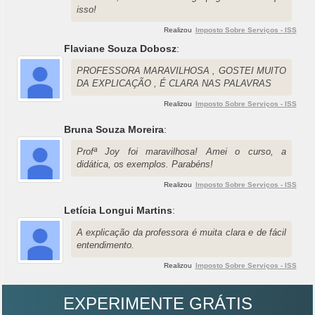
isso!
Realizou
Imposto Sobre Serviços - ISS
Flaviane Souza Dobosz
:
PROFESSORA MARAVILHOSA , GOSTEI MUITO
DA EXPLICAÇÃO , É CLARA NAS PALAVRAS
Realizou
Imposto Sobre Serviços - ISS
Bruna Souza Moreira
:
Profª Joy foi maravilhosa! Amei o curso, a
didática, os exemplos. Parabéns!
Realizou
Imposto Sobre Serviços - ISS
Letícia Longui Martins
:
A explicação da professora é muita clara e de fácil
entendimento.
Realizou
Imposto Sobre Serviços - ISS
EXPERIMENTE GRÁTIS