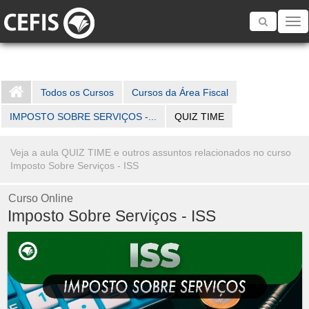
Toggle
navigatio
Todos os Cursos
Cursos da Área Fiscal
IMPOSTO SOBRE SERVIÇOS -...
QUIZ TIME
Veja a aula QUIZ TIME e outros assuntos relacionados no curso
Imposto Sobre Serviços - ISS
Curso Online
Imposto Sobre Serviços - ISS