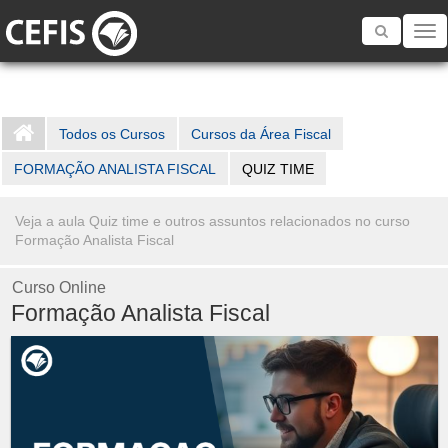
Toggle
navigatio
Todos os Cursos
Cursos da Área Fiscal
FORMAÇÃO ANALISTA FISCAL
QUIZ TIME
Veja a aula Quiz time e outros assuntos relacionados no curso
Formação Analista Fiscal
Curso Online
Formação Analista Fiscal