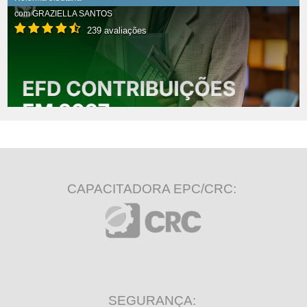
com
GRAZIELLA SANTOS
239 avaliações
CAPACITADORA EPC/CRC:
SEGURANÇA: