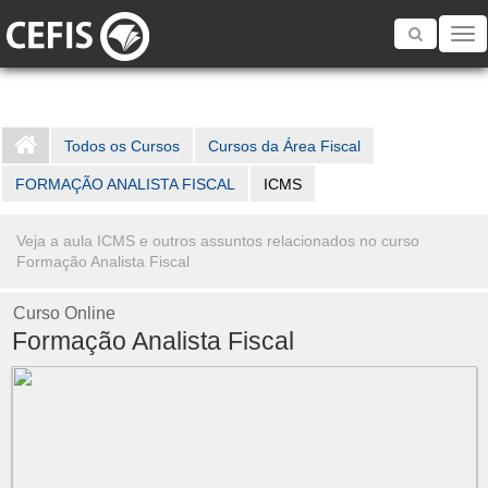
Toggle
navigatio
Todos os Cursos
Cursos da Área Fiscal
FORMAÇÃO ANALISTA FISCAL
ICMS
Veja a aula ICMS e outros assuntos relacionados no curso
Formação Analista Fiscal
Curso Online
Formação Analista Fiscal