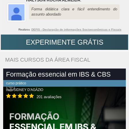
HALYSON ROCHA ALMEIDA
:
Forma didática clara e fácil entendimento do
assunto abordado
Realizou
DEFIS - Declaração de informações Socioeconômicas e Fiscais
EXPERIMENTE GRÁTIS
MAIS CURSOS DA ÁREA FISCAL
Formação essencial em IBS & CBS
curso prático
com
SIDNEY D'AGÁZIO
201 avaliações