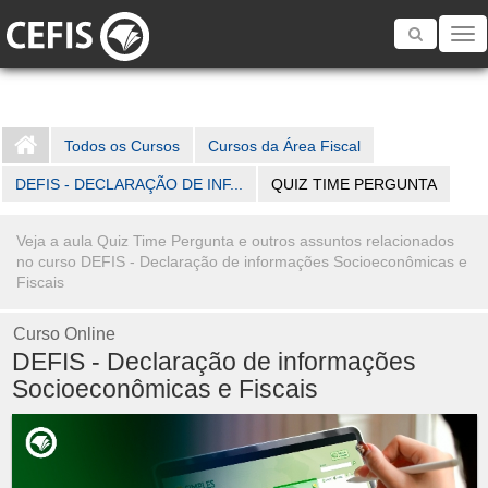
Toggle
navigatio
Todos os Cursos
Cursos da Área Fiscal
DEFIS - DECLARAÇÃO DE INF...
QUIZ TIME PERGUNTA
Veja a aula Quiz Time Pergunta e outros assuntos relacionados
no curso DEFIS - Declaração de informações Socioeconômicas e
Fiscais
Curso Online
DEFIS - Declaração de informações
Socioeconômicas e Fiscais