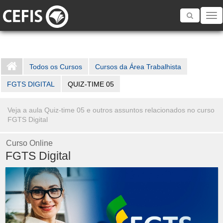
Toggle
navigatio
Todos os Cursos
Cursos da Área Trabalhista
FGTS DIGITAL
QUIZ-TIME 05
Veja a aula Quiz-time 05 e outros assuntos relacionados no curso
FGTS Digital
Curso Online
FGTS Digital