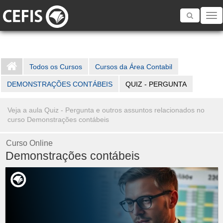
Toggle
navigatio
Todos os Cursos
Cursos da Área Contabil
DEMONSTRAÇÕES CONTÁBEIS
QUIZ - PERGUNTA
Veja a aula Quiz - Pergunta e outros assuntos relacionados no
curso Demonstrações contábeis
Curso Online
Demonstrações contábeis