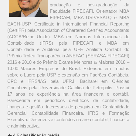
graduação e pós-graduação da
Faculdade FIPECAFI. Orientador MBA
FIPECAFI, MBA USP/ESALQ e MBA
EACH-USP. Certificate in International Financial Reporting
(CertIFR) pela Association of Chartered Certified Accountants
(ACCA/Reino Unido). MBA em Normas Internacionais de
Contabilidade (IFRS) pela FIPECAFI e MBA em
Contabilidade e Auditoria pela UFF. Analista Contábil do
Prêmio Trófeu Transparência ANEFAC (SERASA-FIPECAFI)
2016 e 2018 e do Prêmio Exame Melhores & Maiores 2018 –
1.000 Maiores Empresas do Brasil. Extensão em Tributos
sobre o Lucro pela USP e extensão em Padrões Contábeis,
CPC e IFRS/IAS pela UFRJ. Bacharel em Ciências
Contábeis pela Universidade Católica de Petrópolis. Possui
17 anos de experiência na área financeira e contábil.
Parecerista em periódicos científicos de contabilidade,
finanças e gestão. Interesses de pesquisa em Contabilidade
Gerencial, Contabilidade Financeira, IFRS e Formação
Executiva. Desenvolve conteúdos na área contábil, financeira
e administrativa.
4.6 classificação média