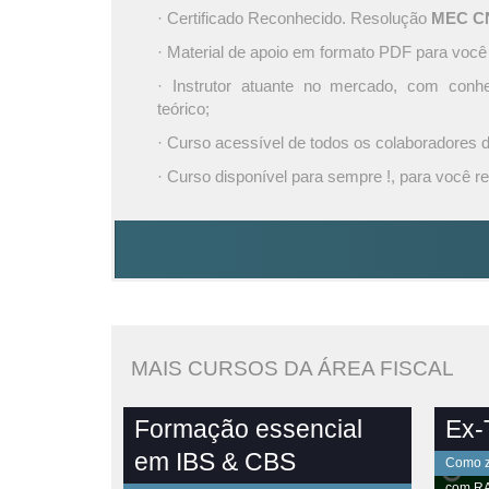
· Certificado Reconhecido. Resolução
MEC CNE
· Material de apoio em formato PDF para você
· Instrutor atuante no mercado, com conh
teórico;
· Curso acessível de todos os colaboradores
· Curso disponível para sempre !, para você re
MAIS CURSOS DA ÁREA FISCAL
Formação essencial
Ex-T
em IBS & CBS
Como ze
com
R