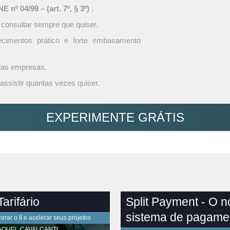
 nº 04/99 – (art. 7º, § 3º)
.
 consultar sempre que quiser.
ecimentos prático e forte embasamento
 das empresas.
assistir quantas vezes quiser.
EXPERIMENTE GRÁTIS
arifário
Split Payment - O 
sistema de pagame
rar o II e acelerar seus projetos
AQUEL CAVALCANTI