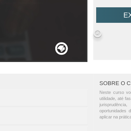
E
SOBRE O 
Neste curso v
utilidade, até f
jurisprudênc
oportunidades d
aplicar na prátic