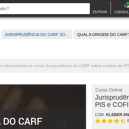
D
ENTRAR
CONSUL
JURISPRUDÊNCIA DO CARF SO...
QUAL A ORIGEM DO CARF
tos relacionados no curso Jurisprudência do CARF sobre créditos de P
Curso Online
Jurisprudê
PIS e COF
KLEBER AN
COM: