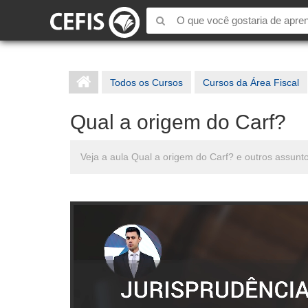
Todos os Cursos
Cursos da Área Fiscal
Qual a origem do Carf?
Veja a aula Qual a origem do Carf? e outros assun