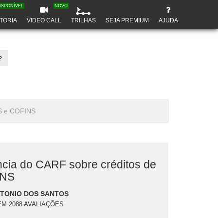
ISPONÍVEL
NOVO
TORIA
VIDEO CALL
TRILHAS
SEJA PREMIUM
AJUDA
?
IS e COFINS
ncia do CARF sobre créditos de
INS
TONIO DOS SANTOS
EM 2088 AVALIAÇÕES