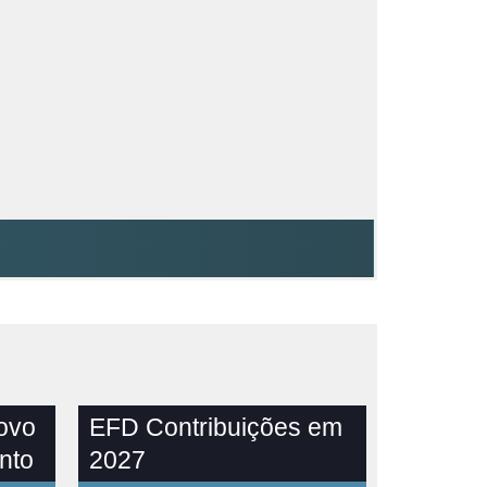
novo
EFD Contribuições em
nto
2027