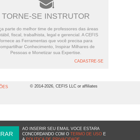
TORNE-SE INSTRUTOR
a parte do melhor time de professores das áreas
tábil, fiscal, trabalhista, legal e gerencial. A CEFIS
fornece as Ferramentas que você precisa para
ompartilhar Conhecimento, Inspirar Milhares de
Pessoas e Monetizar sua Expertise.
CADASTRE-SE
© 2014-2026, CEFIS LLC or affiliates
ÕES
AO INSERIR SEU EMAIL VOCE ESTARA
CONCORDANDO COM O
TERMO DE USO
E
A
POLITICA DE PRIVACIDADE
.