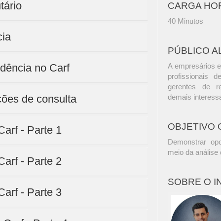
tário
CARGA HO
40 Minutos
cia
PÚBLICO A
dência no Carf
A empresários e
profissionais d
gerentes de r
ções de consulta
demais interess
OBJETIVO 
arf - Parte 1
Demonstrar opo
meio da análise
arf - Parte 2
SOBRE O 
arf - Parte 3