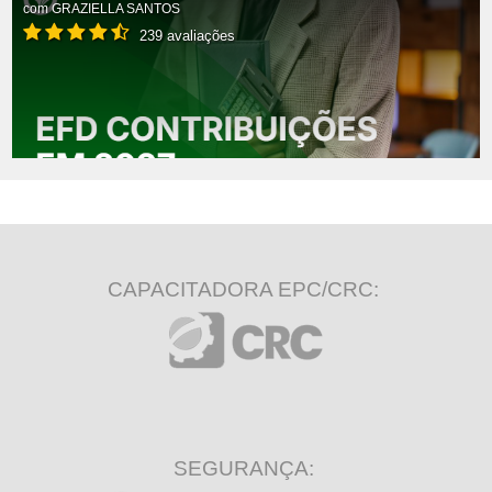
com
GRAZIELLA SANTOS
239 avaliações
CAPACITADORA EPC/CRC:
SEGURANÇA: