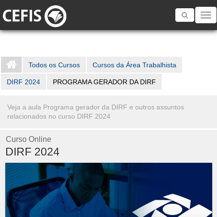
Toggle
navigatio
Todos os Cursos
Cursos da Área Trabalhista
DIRF 2024
PROGRAMA GERADOR DA DIRF
Veja a aula Programa gerador da DIRF e outros assuntos
relacionados no curso DIRF 2024
Curso Online
DIRF 2024