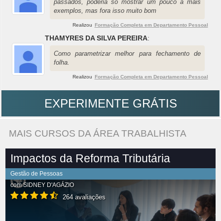
passados, poderia só mostrar um pouco a mais
exemplos, mas fora isso muito bom
Realizou
Formação Completa em Departamento Pessoal
THAMYRES DA SILVA PEREIRA
:
Como parametrizar melhor para fechamento de
folha.
Realizou
Formação Completa em Departamento Pessoal
EXPERIMENTE GRÁTIS
MAIS CURSOS DA ÁREA TRABALHISTA
Impactos da Reforma Tributária
Gestão de Pessoas
com
SIDNEY D'AGÁZIO
264 avaliações