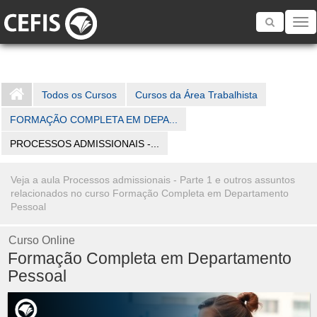
Toggle
navigatio
Todos os Cursos
Cursos da Área Trabalhista
FORMAÇÃO COMPLETA EM DEPA...
PROCESSOS ADMISSIONAIS -...
Veja a aula Processos admissionais - Parte 1 e outros assuntos
relacionados no curso Formação Completa em Departamento
Pessoal
Curso Online
Formação Completa em Departamento
Pessoal