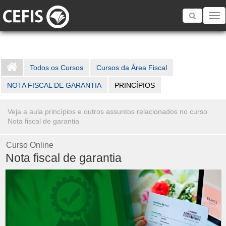
Toggle
navigatio
Todos os Cursos
Cursos da Área Fiscal
NOTA FISCAL DE GARANTIA
PRINCÍPIOS
Veja a aula princípios e outros assuntos relacionados no curso
Nota fiscal de garantia
Curso Online
Nota fiscal de garantia