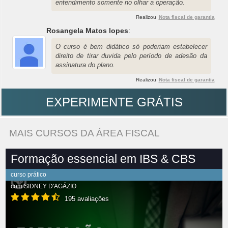
entendimento somente no olhar a operação.
Realizou
Nota fiscal de garantia
Rosangela Matos lopes
:
O curso é bem didático só poderiam estabelecer
direito de tirar duvida pelo período de adesão da
assinatura do plano.
Realizou
Nota fiscal de garantia
EXPERIMENTE GRÁTIS
MAIS CURSOS DA ÁREA FISCAL
Formação essencial em IBS & CBS
curso prático
com
SIDNEY D'AGÁZIO
195 avaliações