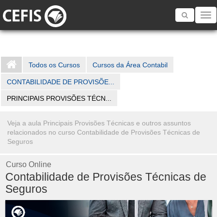
Toggle
navigatio
Todos os Cursos
Cursos da Área Contabil
CONTABILIDADE DE PROVISÕE...
PRINCIPAIS PROVISÕES TÉCN...
Veja a aula Principais Provisões Técnicas e outros assuntos
relacionados no curso Contabilidade de Provisões Técnicas de
Seguros
Curso Online
Contabilidade de Provisões Técnicas de
Seguros