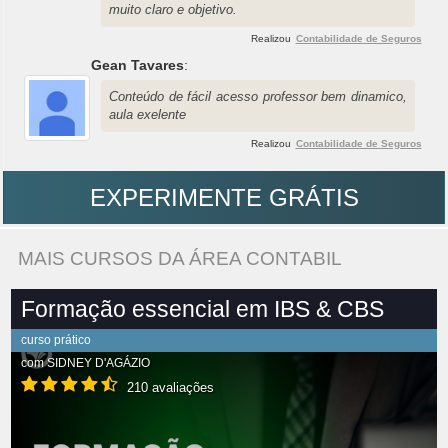
muito claro e objetivo.
Realizou
Contabilidade de Seguros
Gean Tavares
:
Conteúdo de fácil acesso professor bem dinamico,
aula exelente
Realizou
Contabilidade de Seguros
EXPERIMENTE GRÁTIS
MAIS CURSOS DA ÁREA CONTABIL
Formação essencial em IBS & CBS
curso prático
com
SIDNEY D'AGÁZIO
210 avaliações