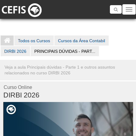
Toggle
navigatio
Todos os Cursos
Cursos da Área Contabil
DIRBI 2026
PRINCIPAIS DÚVIDAS - PART...
Veja a aula Principais dúvidas - Parte 1 e outros assuntos
relacionados no curso DIRBI 2026
Curso Online
DIRBI 2026