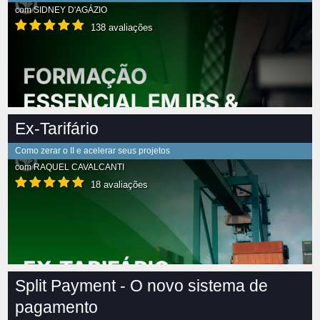
com
SIDNEY D'AGÁZIO
138 avaliações
Ex-Tarifário
Como zerar o II e acelerar seus projetos
com
RAQUEL CAVALCANTI
18 avaliações
Split Payment - O novo sistema de
pagamento