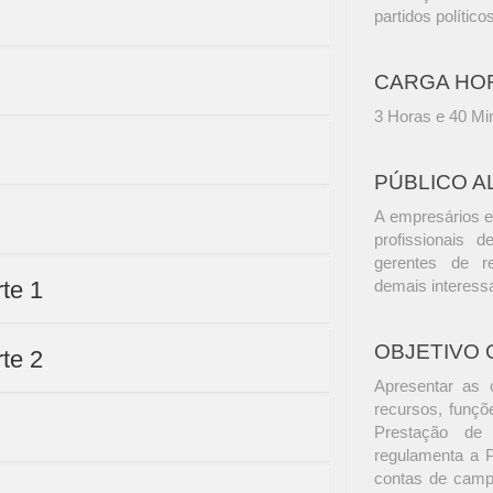
partidos político
CARGA HO
3 Horas e 40 Mi
PÚBLICO A
A empresários e
profissionais d
gerentes de r
rte 1
demais interess
OBJETIVO 
rte 2
Apresentar as c
recursos, funç
Prestação de 
regulamenta a 
contas de camp