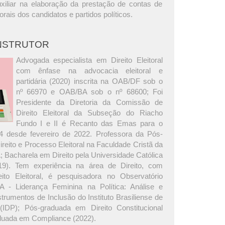
auxiliar na elaboração da prestação de contas de
rais dos candidatos e partidos políticos.
INSTRUTOR
Advogada especialista em Direito Eleitoral
com ênfase na advocacia eleitoral e
partidária (2020) inscrita na OAB/DF sob o
nº 66970 e OAB/BA sob o nº 68600; Foi
Presidente da Diretoria da Comissão de
Direito Eleitoral da Subseção do Riacho
Fundo I e II é Recanto das Emas para o
24 desde fevereiro de 2022. Professora da Pós-
eito e Processo Eleitoral na Faculdade Cristã da
 Bacharela em Direito pela Universidade Católica
019). Tem experiência na área de Direito, com
ito Eleitoral, é pesquisadora no Observatório
erA - Liderança Feminina na Política: Análise e
rumentos de Inclusão do Instituto Brasiliense de
 (IDP); Pós-graduada em Direito Constitucional
duada em Compliance (2022).