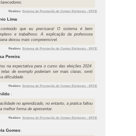
clarecedores.
Realizou
Sistema de Prestação de Contas Eleitorais - SPCE
nio Lima
:
conteúdo que eu precisava! O sistema é bem
mplexo e trabalhoso. A explicação da professora
tiana deixou mais compreensível.
Realizou
Sistema de Prestação de Contas Eleitorais - SPCE
sa Pereira
:
tou na expectativa para o curso das eleições 2024.
 telas de exemplo poderiam ser mais claras, senti
a dificuldade.
Realizou
Sistema de Prestação de Contas Eleitorais - SPCE
nildo
:
acilidade no aprendizado, no entanto, a pratica faltou
a melhor forma de apresentar.
Realizou
Sistema de Prestação de Contas Eleitorais - SPCE
ela Gomes
: