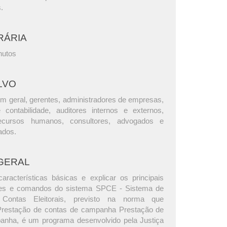
s.
RÁRIA
nutos
LVO
m geral, gerentes, administradores de empresas,
e contabilidade, auditores internos e externos,
ecursos humanos, consultores, advogados e
ados.
GERAL
aracterísticas básicas e explicar os principais
ões e comandos do sistema SPCE - Sistema de
Contas Eleitorais, previsto na norma que
Prestação de contas de campanha Prestação de
anha, é um programa desenvolvido pela Justiça