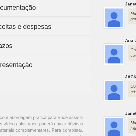
Jane
documentação
Mu
pr
eceitas e despesas
Ana 
razos
Go
cu
presentação
JACK
Qu
nó
Jane
o e abordagem prática para você assistir
Mu
s vídeo aulas você poderá enviar dúvidas
mu
materiais complementares. Para completar,