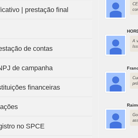
CE
cativo | prestação final
co
HOR
A 
Iss
restação de contas
 CNPJ de campanha
Fran
Cu
pr
tituições financeiras
Raim
oações
Go
as
egistro no SPCE