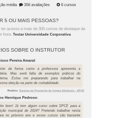
ação média
356 avaliações
6 cursos
AR 5 OU MAIS PESSOAS?
 ter acesso a mais de 300 cursos de destaque da
r hora.
Testar Universidade Corporativa
IOS SOBRE O INSTRUTOR
isco Pereira Amaral
:
stei da forma como a professora apresenta a
téria. Mas senti falta de exemplos práticos do
stema. Estou me preparando para trabalhar na
xima eleição na parte de contabilidade.
Realizou
Sistema de Prestação de Contas Eleitorais - SPCE
no Henrique Pedroso
:
ito bom! Já tem algum curso sobre SPCE para a
eição municipal de 2024? Pretendo trabalhar nesta
ara no próximo ano e esses cursos são bastante