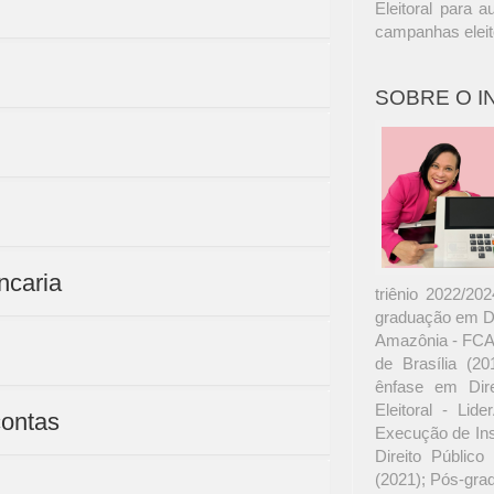
Eleitoral para 
campanhas eleito
SOBRE O 
ncaria
triênio 2022/20
graduação em Dir
Amazônia - FCA;
de Brasília (2
ênfase em Dire
Eleitoral - Lid
contas
Execução de Inst
Direito Público
(2021); Pós-gra