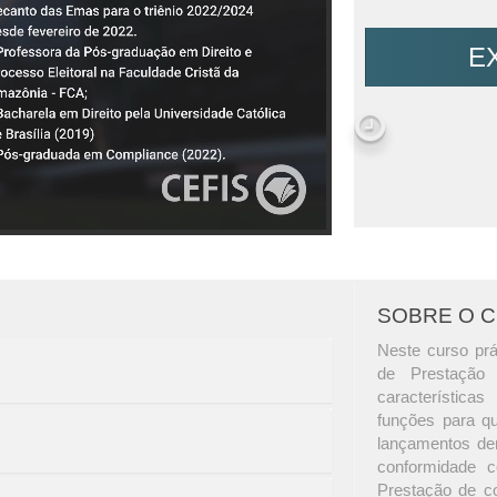
E
SOBRE O 
Neste curso pr
de Prestação 
característica
funções para qu
lançamentos dent
conformidade 
Prestação de co