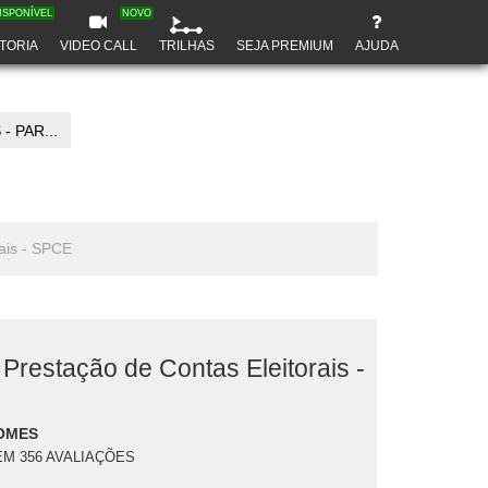
ISPONÍVEL
NOVO
TORIA
VIDEO CALL
TRILHAS
SEJA PREMIUM
AJUDA
 PAR...
rais - SPCE
Prestação de Contas Eleitorais -
OMES
EM 356 AVALIAÇÕES