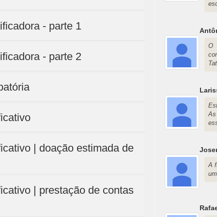
es
ficadora - parte 1
Antô
O 
ficadora - parte 2
co
Ta
atória
Laris
Es
As
icativo
ess
icativo | doação estimada de
Jose
A f
um
icativo | prestação de contas
Rafa