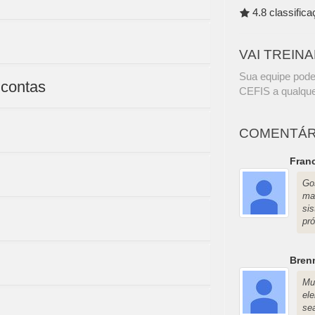
4.8 classific
VAI TREIN
Sua equipe pode
 contas
CEFIS a qualque
COMENTÁR
Franc
Go
ma
si
pró
Bren
Mu
el
se